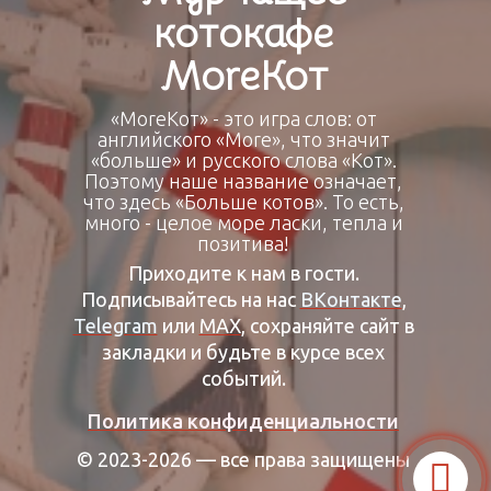
котокафе
МоrеКот
«МоrеКот» - это игра слов: от
английского «More», что значит
«больше» и русского слова «Кот».
Поэтому наше название означает,
что здесь «Больше котов». То есть,
много - целое море ласки, тепла и
позитива!
Приходите к нам в гости.
Подписывайтесь на нас
ВКонтакте
,
Telegram
или
МАХ
, сохраняйте сайт в
закладки и будьте в курсе всех
событий.
Политика конфиденциальности
© 2023-2026 — все права защищены