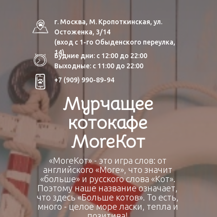
г. Москва, М. Кропоткинская, ул.
Остоженка, 3/14
(вход с 1-го Обыденского переулка,
14)
Будние дни: с 12:00 до 22:00
Выходные: с 11:00 до 22:00
+7 (909) 990-89-94
Мурчащее
котокафе
МоrеКот
«МоrеКот» - это игра слов: от
английского «More», что значит
«больше» и русского слова «Кот».
Поэтому наше название означает,
что здесь «Больше котов». То есть,
много - целое море ласки, тепла и
позитива!