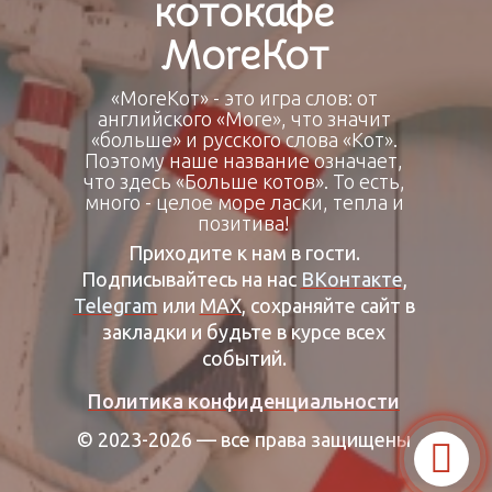
котокафе
МоrеКот
«МоrеКот» - это игра слов: от
английского «More», что значит
«больше» и русского слова «Кот».
Поэтому наше название означает,
что здесь «Больше котов». То есть,
много - целое море ласки, тепла и
позитива!
Приходите к нам в гости.
Подписывайтесь на нас
ВКонтакте
,
Telegram
или
МАХ
, сохраняйте сайт в
закладки и будьте в курсе всех
событий.
Политика конфиденциальности
© 2023-2026 — все права защищены