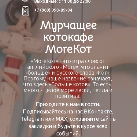
Выходные: с 11:00 до 22:00
+7 (909) 990-89-94
Мурчащее
котокафе
МоrеКот
«МоrеКот» - это игра слов: от
английского «More», что значит
«больше» и русского слова «Кот».
Поэтому наше название означает,
что здесь «Больше котов». То есть,
много - целое море ласки, тепла и
позитива!
Приходите к нам в гости.
Подписывайтесь на нас
ВКонтакте
,
Telegram
или
МАХ
, сохраняйте сайт в
закладки и будьте в курсе всех
событий.