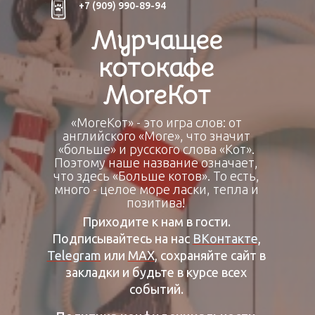
+7 (909) 990-89-94
Мурчащее
котокафе
МоrеКот
«МоrеКот» - это игра слов: от
английского «More», что значит
«больше» и русского слова «Кот».
Поэтому наше название означает,
что здесь «Больше котов». То есть,
много - целое море ласки, тепла и
позитива!
Приходите к нам в гости.
Подписывайтесь на нас
ВКонтакте
,
Telegram
или
МАХ
, сохраняйте сайт в
закладки и будьте в курсе всех
событий.