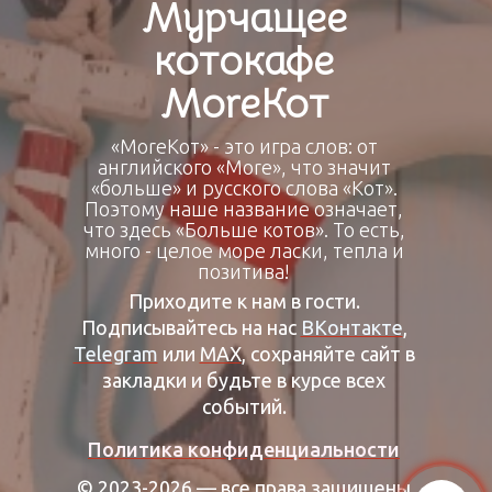
Мурчащее
котокафе
МоrеКот
«МоrеКот» - это игра слов: от
английского «More», что значит
«больше» и русского слова «Кот».
Поэтому наше название означает,
что здесь «Больше котов». То есть,
много - целое море ласки, тепла и
позитива!
Приходите к нам в гости.
Подписывайтесь на нас
ВКонтакте
,
Telegram
или
МАХ
, сохраняйте сайт в
закладки и будьте в курсе всех
событий.
Политика конфиденциальности
© 2023-2026 — все права защищены